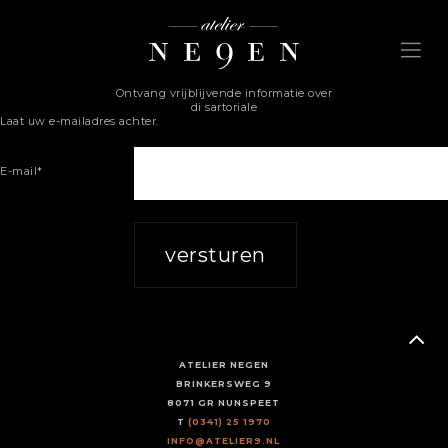
Ontvang vrijblijvende informatie over
di sartoriale
Laat uw e-mailadres achter.
E-mail*
versturen
ATELIER NEGEN
BRINKERSWEG 9
8071 GR NUNSPEET
T
(0341) 25 1970
INFO@ATELIER9.NL