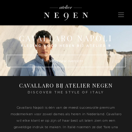
CAVALLARO NAPOLI
KLEDING VOOR HEREN BIJ ATELIER 9
Terug naar overzicht
CAVALLARO BIJ ATELIER NEGEN
DISCOVER THE STYLE OF ITALY
Cavallaro Napoli is één van de meest succesvolle premium
modemerken voor zowel dames als heren in Nederland. Cavallaro
wil elke klant er op zijn of haar best uit laten zien om een
geweldige indruk te maken. In Italië noemen ze dat ‘fare una