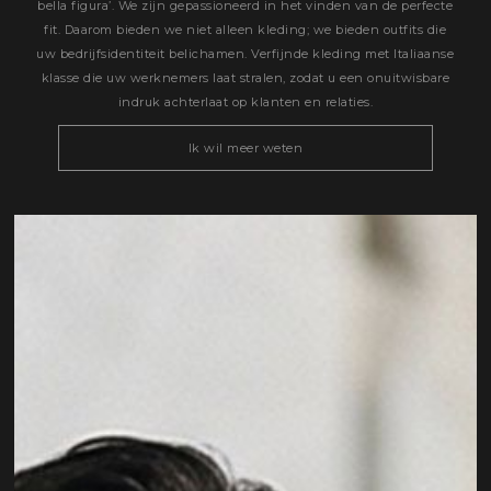
bella figura’. We zijn gepassioneerd in het vinden van de perfecte
fit. Daarom bieden we niet alleen kleding; we bieden outfits die
uw bedrijfsidentiteit belichamen. Verfijnde kleding met Italiaanse
klasse die uw werknemers laat stralen, zodat u een onuitwisbare
indruk achterlaat op klanten en relaties.
Ik wil meer weten